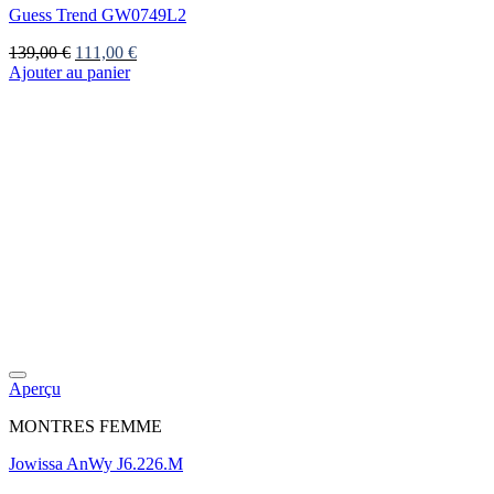
Guess Trend GW0749L2
Le
Le
139,00
€
111,00
€
prix
prix
Ajouter au panier
initial
actuel
était :
est :
139,00 €.
111,00 €.
Aperçu
MONTRES FEMME
Jowissa AnWy J6.226.M