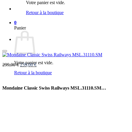
Votre panier est vide.
Retour à la boutique
0
Panier
Votre panier est vide.
Le
Le
299,00
€
239,00
€
prix
prix
Retour à la boutique
initial
actuel
était :
est :
299,00 €.
239,00 €.
Mondaine Classic Swiss Railways MSL.31110.SM…