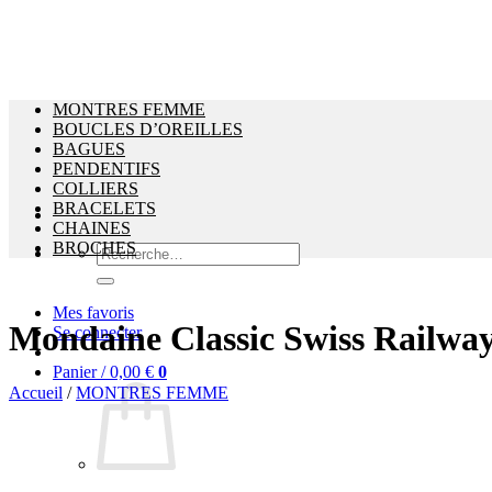
MONTRES FEMME
BOUCLES D’OREILLES
BAGUES
PENDENTIFS
COLLIERS
BRACELETS
CHAINES
BROCHES
Recherche
pour :
Mes favoris
Mondaine Classic Swiss Railw
Se connecter
Panier /
0,00
€
0
Accueil
/
MONTRES FEMME