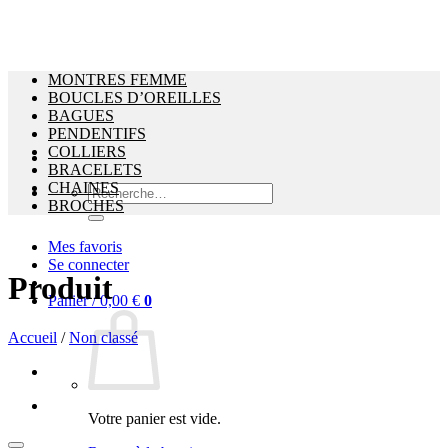
MONTRES FEMME
BOUCLES D’OREILLES
BAGUES
PENDENTIFS
COLLIERS
BRACELETS
CHAINES
Recherche
BROCHES
pour :
Mes favoris
Se connecter
Produit
Panier /
0,00
€
0
Accueil
/
Non classé
Votre panier est vide.