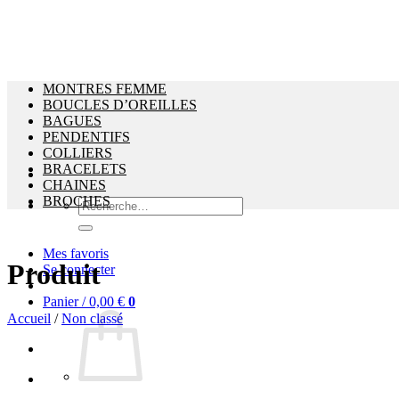
MONTRES FEMME
BOUCLES D’OREILLES
BAGUES
PENDENTIFS
COLLIERS
BRACELETS
CHAINES
BROCHES
Recherche
pour :
Mes favoris
Produit
Se connecter
Panier /
0,00
€
0
Accueil
/
Non classé